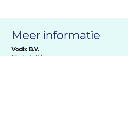
Meer informatie
Vodix B.V.
Bieslook 4H
6942 SG Didam
Contact
T +31 (0)316 820 993
E
info@vodix.nl
Overig
KVK 09186760